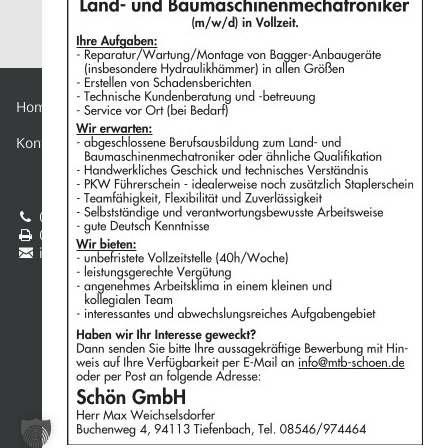
Home
Datenschutz
Kontakt
Impressum
08546 97 44 64
Schön GmbH

08546 97 44 66
Buchenweg 4

info@mtb-schoen.de
94113 Tiefenbach

created by M&W Werbeagentur Passau | Deggendorf